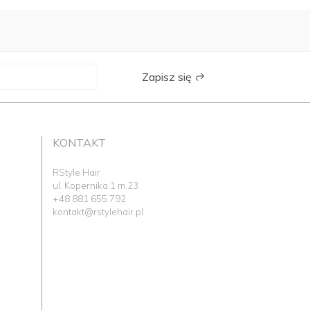
Zapisz się
KONTAKT
RStyle Hair
ul. Kopernika 1 m.23
+48 881 655 792
kontakt@rstylehair.pl