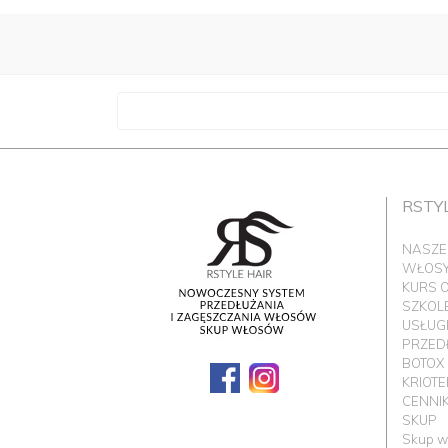
RSTY
NASZE
WŁOSY 
KURS 
SZKOL
USŁUG
PRZED
BOTOX
KRIOT
CENNI
SKUP
Skup w