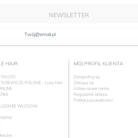
NEWSLETTER
LE HAIR
MÓJ PROFIL KLIENTA
 WŁOSY
Zarejestruj sę
DZIEWICZE POLSKIE - Luxy Hair
Zaloguj się
ONLINE
Ustaw nowe hasło
ENIA
Regulamin sklepu
I
Polityka prywatności
ŁUŻANIE WŁOSÓW
ERAPIA
K
łosów