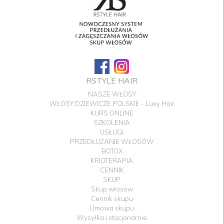
RSTYLE HAIR
NASZE WŁOSY
WŁOSY DZIEWICZE POLSKIE - Luxy Hair
KURS ONLINE
SZKOLENIA
USŁUGI
PRZEDŁUŻANIE WŁOSÓW
BOTOX
KRIOTERAPIA
CENNIK
SKUP
Skup włosów
Cennik skupu
Umowa skupu
Wysyłka i stacjonarnie