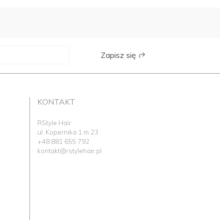
Zapisz się
KONTAKT
RStyle Hair
ul. Kopernika 1 m.23
+48 881 655 792
kontakt@rstylehair.pl