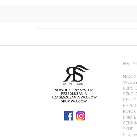
RSTY
NASZE
WŁOSY 
KURS 
SZKOL
USŁUG
PRZED
BOTOX
KRIOT
CENNI
SKUP
Skup w