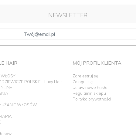
NEWSLETTER
LE HAIR
MÓJ PROFIL KLIENTA
 WŁOSY
Zarejestruj sę
DZIEWICZE POLSKIE - Luxy Hair
Zaloguj się
ONLINE
Ustaw nowe hasło
ENIA
Regulamin sklepu
I
Polityka prywatności
ŁUŻANIE WŁOSÓW
ERAPIA
K
łosów