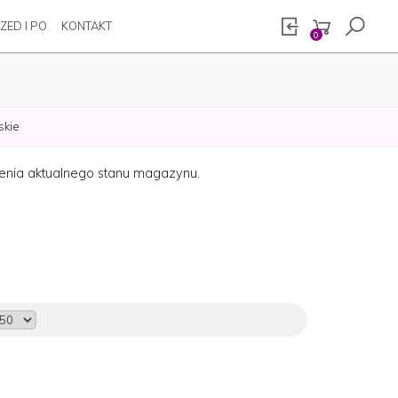
ZED I PO
KONTAKT
0
skie
zenia aktualnego stanu magazynu.