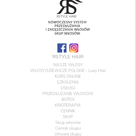
RSTYLE HAIR
NASZE WŁOSY
WŁOSY DZIEWICZE POLSKIE - Luxy Hair
KURS ONLINE
SZKOLENIA
USŁUGI
PRZEDŁUŻANIE WŁOSÓW
BOTOX
KRIOTERAPIA
CENNIK
SKUP
Skup włosów
Cennik skupu
Umowa skupu