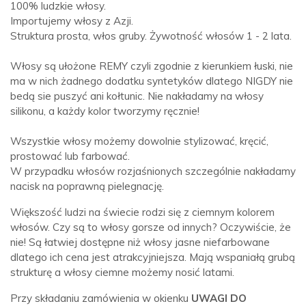
100% ludzkie włosy.
Importujemy włosy z Azji.
Struktura prosta, włos gruby. Żywotność włosów 1 - 2 lata.
Włosy są ułożone REMY czyli zgodnie z kierunkiem łuski, nie
ma w nich żadnego dodatku syntetyków dlatego NIGDY nie
bedą sie puszyć ani kołtunic. Nie nakładamy na włosy
silikonu, a każdy kolor tworzymy ręcznie!
Wszystkie włosy możemy dowolnie stylizować, kręcić,
prostować lub farbować.
W przypadku włosów rozjaśnionych szczególnie nakładamy
nacisk na poprawną pielegnację.
Większość ludzi na świecie rodzi się z ciemnym kolorem
włosów. Czy są to włosy gorsze od innych? Oczywiście, że
nie! Są łatwiej dostępne niż włosy jasne niefarbowane
dlatego ich cena jest atrakcyjniejsza. Mają wspaniałą grubą
strukturę a włosy ciemne możemy nosić latami.
Przy składaniu zamówienia w okienku
UWAGI DO