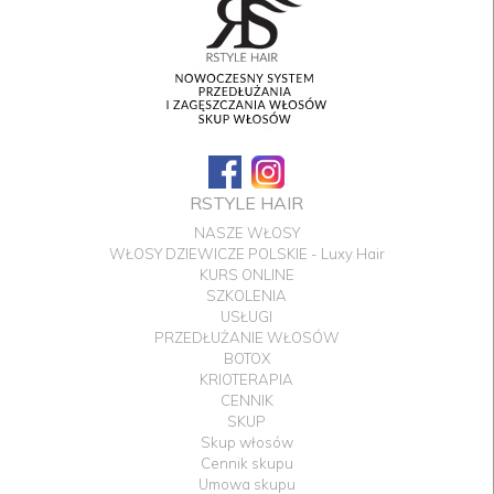
RSTYLE HAIR
NASZE WŁOSY
WŁOSY DZIEWICZE POLSKIE - Luxy Hair
KURS ONLINE
SZKOLENIA
USŁUGI
PRZEDŁUŻANIE WŁOSÓW
BOTOX
KRIOTERAPIA
CENNIK
SKUP
Skup włosów
Cennik skupu
Umowa skupu