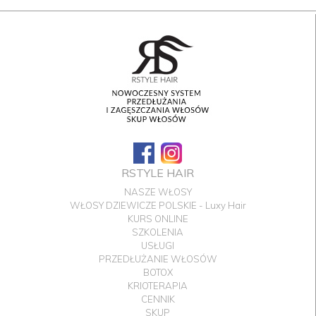
RSTYLE HAIR
NASZE WŁOSY
WŁOSY DZIEWICZE POLSKIE - Luxy Hair
KURS ONLINE
SZKOLENIA
USŁUGI
PRZEDŁUŻANIE WŁOSÓW
BOTOX
KRIOTERAPIA
CENNIK
SKUP