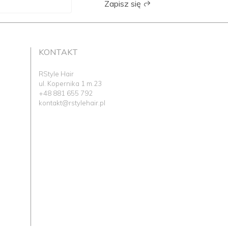
Zapisz się
KONTAKT
RStyle Hair
ul. Kopernika 1 m.23
+48 881 655 792
kontakt@rstylehair.pl