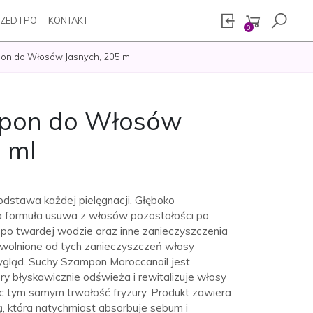
ZED I PO
KONTAKT
0
on do Włosów Jasnych, 205 ml
pon do Włosów
 ml
dstawa każdej pielęgnacji. Głęboko
ca formuła usuwa z włosów pozostałości po
d po twardej wodzie oraz inne zanieczyszczenia
wolnione od tych zanieczyszczeń włosy
ygląd. Suchy Szampon Moroccanoil jest
y błyskawicznie odświeża i rewitalizuje włosy
ąc tym samym trwałość fryzury. Produkt zawiera
, która natychmiast absorbuje sebum i