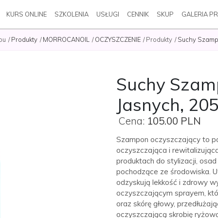
KURS ONLINE
SZKOLENIA
USŁUGI
CENNIK
SKUP
GALERIA PR
pu
Produkty
MORROCANOIL
OCZYSZCZENIE
Produkty
Suchy Szamp
Suchy Szam
Jasnych, 205
Cena:
105.00 PLN
Szampon oczyszczający to po
oczyszczająca i rewitalizują
produktach do stylizacji, osa
pochodzące ze środowiska. U
odzyskują lekkość i zdrowy w
oczyszczającym sprayem, któr
oraz skórę głowy, przedłużaj
oczyszczającą skrobię ryżową