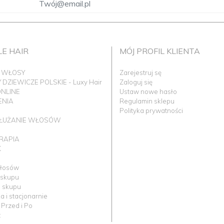
LE HAIR
MÓJ PROFIL KLIENTA
 WŁOSY
Zarejestruj sę
DZIEWICZE POLSKIE - Luxy Hair
Zaloguj się
ONLINE
Ustaw nowe hasło
ENIA
Regulamin sklepu
I
Polityka prywatności
ŁUŻANIE WŁOSÓW
ERAPIA
K
łosów
 skupu
 skupu
 i stacjonarnie
 Przed i Po
t