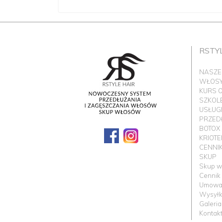
RSTY
NASZE
WŁOSY 
KURS 
SZKOL
USŁUG
PRZED
BOTOX
KRIOT
CENNI
SKUP
Skup w
Cennik
Umowa
Wysyłka
Galeria
Kontak